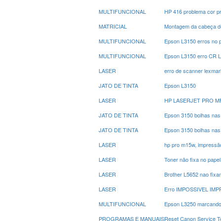
MULTIFUNCIONAL
HP 416 problema cor p
MATRICIAL
Montagem da cabeça de
MULTIFUNCIONAL
Epson L3150 erros no 
MULTIFUNCIONAL
Epson L3150 erro CR 
LASER
erro de scanner lexmar
JATO DE TINTA
Epson L3150
LASER
HP LASERJET PRO M
JATO DE TINTA
Epson 3150 bolhas nas
JATO DE TINTA
Epson 3150 bolhas nas
LASER
hp pro m15w, impressã
LASER
Toner não fixa no pape
LASER
Brother L5652 nao fixa
LASER
Erro IMPOSSIVEL IMPR
MULTIFUNCIONAL
Epson L3250 marcando 
PROGRAMAS E MANUAIS
Reset Canon Service 