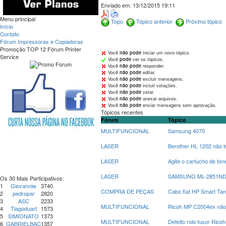
Enviado em:
13/12/2015 19:11
Menu principal
Topo
Tópico anterior
Próximo tópico
Início
Contato
Fórum Impressoras e Copiadoras
Promoção TOP 12 Fórum Printer
Você
não pode
iniciar um novo tópico.
Service
Você
pode
ver os tópicos.
Você
não pode
responder.
Você
não pode
editar.
Você
não pode
excluir mensagens.
Você
não pode
incluir votações.
Você
não pode
votar.
Você
não pode
anexar arquivos.
Você
não pode
enviar mensagens sem aprovação.
Tópicos recentes
Fórum
Tópico
MULTIFUNCIONAL
Samsung 4070
LASER
Berother HL 1202 não 
LASER
Agite o cartucho de t
LASER
SAMSUNG ML-2851ND at
Os 30 Mais Participativos:
1
Giovanniw
3740
COMPRA DE PEÇAS
Cabo flat HP Smart Ta
2
pedropar
2820
3
ASC
2233
MULTIFUNCIONAL
Ricoh MP C2004ex não a
4
Tiagoduart
1573
5
SIMIONATO
1373
MULTIFUNCIONAL
Defeito rolo fusor Rico
6
GABRIELBAC
1357