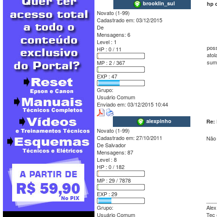
brooklin_sul
hp 
Novato (1-99)
Cadastrado em:
03/12/2015
De
Mensagens:
6
Level : 1
poss
HP : 0 / 11
atol
sumi
MP : 2 / 367
EXP : 47
Grupo:
Usuário Comum
Enviado em:
03/12/2015 10:44
alexpinho
Re:
Novato (1-99)
Cadastrado em:
27/10/2011
Não 
De
Salvador
Mensagens:
87
Level : 8
HP : 0 / 182
MP : 29 / 7878
EXP : 29
___
Grupo:
Alex
Usuário Comum
Tec 