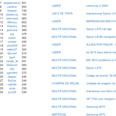
7
alojadomauro
941
LASER
samsung m 4020
8
yasilver
933
9
Neperjr
749
JATO DE TINTA
Impressoras Epson L415
10
rafaelcruz
703
11
uwerneck
663
LASER
IMPRESSORA BROTHER 
12
Affonso
602
13
Passira
453
MULTIFUNCIONAL
Epson L375 não liga
14
gservice
389
15
jcg
379
MULTIFUNCIONAL
Epson L8180 mangueira
16
action
362
17
vertelo
345
LASER
AJUDA POR FAVOR - 
18
ybr2003
341
19
wilian27
324
LASER
hp 3015 faixa lateral m
20
Myzael
319
21
oguh
292
MULTIFUNCIONAL
MG 3610 problema no t
22
sergio_ibi
291
23
Robcom
283
MULTIFUNCIONAL
Epson L375
24
LBJ
283
25
agmfilho
270
MULTIFUNCIONAL
Código do evento 76.0
26
toppan
246
27
BuGer
246
COMPRA DE PEÇAS
Unidade de imagem clx
28
valfrido
245
29
avda
239
MULTIFUNCIONAL
Impressao com listra c
30
pcs55
239
MULTIFUNCIONAL
HP 7740 com margem su
MULTIFUNCIONAL
Samsung 4070
MATRICIAL
Samsung 4070