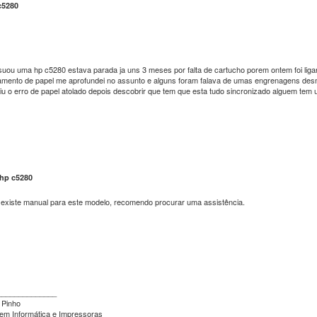
c5280
uou uma hp c5280 estava parada ja uns 3 meses por falta de cartucho porem ontem foi ligar 
amento de papel me aprofundei no assunto e alguns foram falava de umas engrenagens desmo
u o erro de papel atolado depois descobrir que tem que esta tudo sincronizado alguem tem 
 hp c5280
existe manual para este modelo, recomendo procurar uma assistência.
______________
 Pinho
em Informática e Impressoras