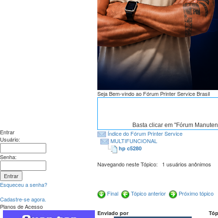
Seja Bem-vindo ao Fórum Printer Service Brasil
Basta clicar em "Fórum Manute
Entrar
Índice do Fórum Printer Service
Usuário:
MULTIFUNCIONAL
hp c5280
Senha:
Navegando neste Tópico: 1 usuários anônimos
Esqueceu a senha?
Final
Tópico anterior
Próximo tópico
Cadastre-se agora.
Planos de Acesso
Enviado por
Tóp