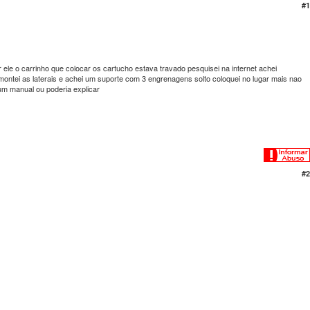
#1
ele o carrinho que colocar os cartucho estava travado pesquisei na internet achei
ntei as laterais e achei um suporte com 3 engrenagens solto coloquei no lugar mais nao
um manual ou poderia explicar
#2