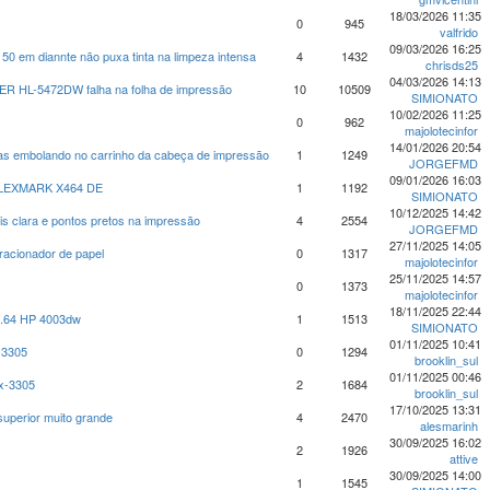
18/03/2026 11:35
0
945
valfrido
09/03/2026 16:25
0 em diannte não puxa tinta na limpeza intensa
4
1432
chrisds25
04/03/2026 14:13
HL-5472DW falha na folha de impressão
10
10509
SIMIONATO
10/02/2026 11:25
0
962
majolotecinfor
14/01/2026 20:54
s embolando no carrinho da cabeça de impressão
1
1249
JORGEFMD
09/01/2026 16:03
LEXMARK X464 DE
1
1192
SIMIONATO
10/12/2025 14:42
ais clara e pontos pretos na impressão
4
2554
JORGEFMD
27/11/2025 14:05
racionador de papel
0
1317
majolotecinfor
25/11/2025 14:57
0
1373
majolotecinfor
18/11/2025 22:44
0.64 HP 4003dw
1
1513
SIMIONATO
01/11/2025 10:41
 3305
0
1294
brooklin_sul
01/11/2025 00:46
lx-3305
2
1684
brooklin_sul
17/10/2025 13:31
perior muito grande
4
2470
alesmarinh
30/09/2025 16:02
2
1926
attive
30/09/2025 14:00
1
1545