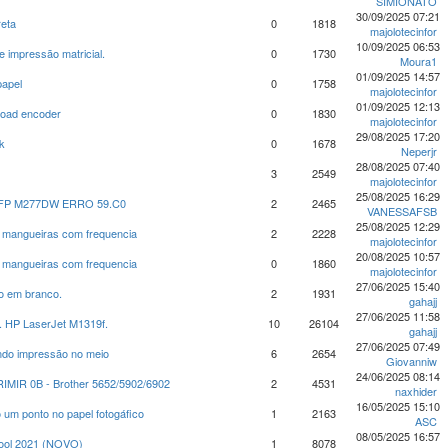
SIMIONATO
30/09/2025 07:21
reta
0
1818
majolotecinfor
10/09/2025 06:53
 impressão matricial.
0
1730
Moura1
01/09/2025 14:57
papel
0
1758
majolotecinfor
01/09/2025 12:13
Load encoder
0
1830
majolotecinfor
29/08/2025 17:20
k
0
1678
Neperjr
28/08/2025 07:40
3
2549
majolotecinfor
25/08/2025 16:29
FP M277DW ERRO 59.C0
2
2465
VANESSAFSB
25/08/2025 12:29
 mangueiras com frequencia
2
2228
majolotecinfor
20/08/2025 10:57
 mangueiras com frequencia
0
1860
majolotecinfor
27/06/2025 15:40
o em branco.
2
1931
gahajj
27/06/2025 11:58
l. HP LaserJet M1319f.
10
26104
gahajj
27/06/2025 07:49
ndo impressão no meio
6
2654
Giovanniw
24/06/2025 08:14
IMIR 0B - Brother 5652/5902/6902
2
4531
naxhider
16/05/2025 15:10
um ponto no papel fotogáfico
1
2163
ASC
08/05/2025 16:57
Tool 2021 (NOVO)
1
8078