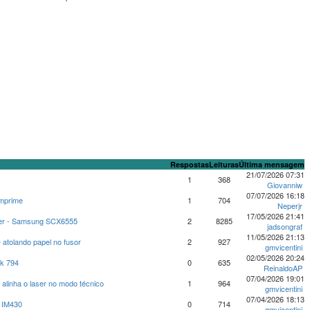
Respostas
Leituras
Última mensagem
21/07/2026 07:31
1
368
Giovanniw
07/07/2026 16:18
imprime
1
704
Neperjr
17/05/2026 21:41
oner - Samsung SCX6555
2
8285
jadsongraf
11/05/2026 21:13
olando papel no fusor
2
927
gmvicentini
02/05/2026 20:24
nk 794
0
635
ReinaldoAP
07/04/2026 19:01
linha o laser no modo técnico
1
964
gmvicentini
07/04/2026 18:13
h IM430
0
714
gmvicentini