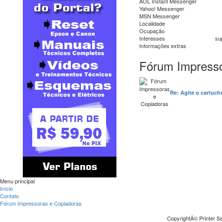
AOL Instant Messenger
Yahoo! Messenger
MSN Messenger
Localidade
Ocupação
Interesses
su
Informações extras
Fórum Impresso
Re: Agite o cartuc
Menu principal
Início
Contato
Fórum Impressoras e Copiadoras
CopyrightÂ© Printer Se