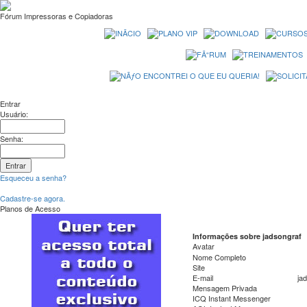
Fórum Impressoras e Copiadoras
Entrar
Usuário:
Senha:
Esqueceu a senha?
Cadastre-se agora.
Planos de Acesso
Informações sobre jadsongraf
Avatar
Nome Completo
Site
E-mail
ja
Mensagem Privada
ICQ Instant Messenger