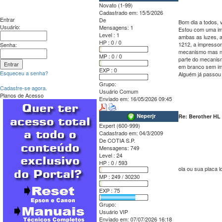
Novato (1-99)
Cadastrado em:
15/5/2026
Entrar
De
Bom dia a todos, 
Usuário:
Mensagens:
1
Estou com uma imp
Level : 1
ambas as luzes, a
HP : 0 / 0
1212, a impressor
Senha:
mecanismo mas não
MP : 0 / 0
parte do mecanism
em branco sem imp
EXP : 0
Esqueceu a senha?
Alguém já passou
Grupo:
Cadastre-se agora.
Usuário Comum
Planos de Acesso
Enviado em:
16/05/2026 09:45
Neperjr
Re: Berother HL
Expert (600-999)
Cadastrado em:
04/3/2009
De
COTIA S.P.
Mensagens:
749
Level : 24
HP : 0 / 593
ola ou sua placa l
MP : 249 / 30230
EXP : 75
Grupo:
Usuário VIP
Enviado em:
07/07/2026 16:18