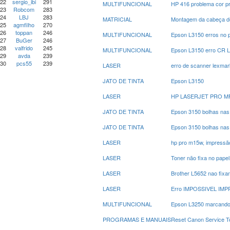
22
sergio_ibi
291
MULTIFUNCIONAL
HP 416 problema cor p
23
Robcom
283
24
LBJ
283
MATRICIAL
Montagem da cabeça de
25
agmfilho
270
26
toppan
246
MULTIFUNCIONAL
Epson L3150 erros no 
27
BuGer
246
28
valfrido
245
MULTIFUNCIONAL
Epson L3150 erro CR 
29
avda
239
30
pcs55
239
LASER
erro de scanner lexmar
JATO DE TINTA
Epson L3150
LASER
HP LASERJET PRO M
JATO DE TINTA
Epson 3150 bolhas nas
JATO DE TINTA
Epson 3150 bolhas nas
LASER
hp pro m15w, impressã
LASER
Toner não fixa no pape
LASER
Brother L5652 nao fixa
LASER
Erro IMPOSSIVEL IMPR
MULTIFUNCIONAL
Epson L3250 marcando 
PROGRAMAS E MANUAIS
Reset Canon Service 