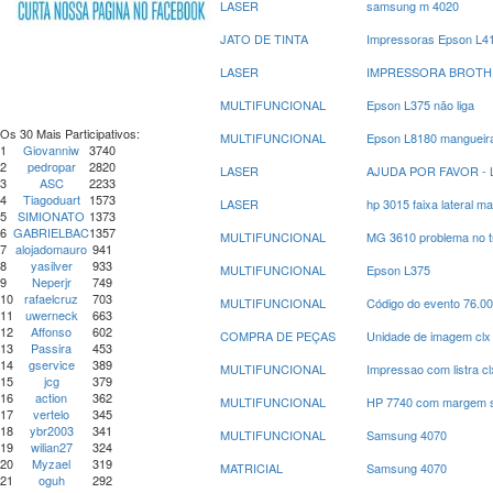
LASER
samsung m 4020
JATO DE TINTA
Impressoras Epson L415
LASER
IMPRESSORA BROTHER 
MULTIFUNCIONAL
Epson L375 não liga
Os 30 Mais Participativos:
MULTIFUNCIONAL
Epson L8180 mangueira
1
Giovanniw
3740
2
pedropar
2820
LASER
AJUDA POR FAVOR - 
3
ASC
2233
4
Tiagoduart
1573
LASER
hp 3015 faixa lateral m
5
SIMIONATO
1373
6
GABRIELBAC
1357
MULTIFUNCIONAL
MG 3610 problema no t
7
alojadomauro
941
8
yasilver
933
MULTIFUNCIONAL
Epson L375
9
Neperjr
749
10
rafaelcruz
703
MULTIFUNCIONAL
Código do evento 76.0
11
uwerneck
663
12
Affonso
602
COMPRA DE PEÇAS
Unidade de imagem clx
13
Passira
453
14
gservice
389
MULTIFUNCIONAL
Impressao com listra c
15
jcg
379
16
action
362
MULTIFUNCIONAL
HP 7740 com margem su
17
vertelo
345
18
ybr2003
341
MULTIFUNCIONAL
Samsung 4070
19
wilian27
324
20
Myzael
319
MATRICIAL
Samsung 4070
21
oguh
292