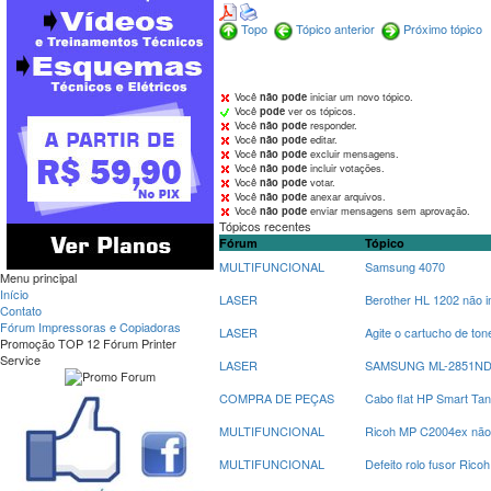
Topo
Tópico anterior
Próximo tópico
Você
não pode
iniciar um novo tópico.
Você
pode
ver os tópicos.
Você
não pode
responder.
Você
não pode
editar.
Você
não pode
excluir mensagens.
Você
não pode
incluir votações.
Você
não pode
votar.
Você
não pode
anexar arquivos.
Você
não pode
enviar mensagens sem aprovação.
Tópicos recentes
Fórum
Tópico
MULTIFUNCIONAL
Samsung 4070
Menu principal
Início
LASER
Berother HL 1202 não 
Contato
Fórum Impressoras e Copiadoras
LASER
Agite o cartucho de t
Promoção TOP 12 Fórum Printer
Service
LASER
SAMSUNG ML-2851ND at
COMPRA DE PEÇAS
Cabo flat HP Smart Ta
MULTIFUNCIONAL
Ricoh MP C2004ex não a
MULTIFUNCIONAL
Defeito rolo fusor Rico