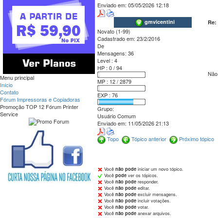
Enviado em:
05/05/2026 12:18
gmvicentini
Re:
Novato (1-99)
Cadastrado em:
23/2/2016
De
Mensagens:
36
Level : 4
HP : 0 / 94
Não 
Menu principal
MP : 12 / 2879
Início
Contato
EXP : 76
Fórum Impressoras e Copiadoras
Promoção TOP 12 Fórum Printer
Grupo:
Service
Usuário Comum
Enviado em:
11/05/2026 21:13
Topo
Tópico anterior
Próximo tópico
Você
não pode
iniciar um novo tópico.
Você
pode
ver os tópicos.
Você
não pode
responder.
Você
não pode
editar.
Você
não pode
excluir mensagens.
Você
não pode
incluir votações.
Você
não pode
votar.
Você
não pode
anexar arquivos.