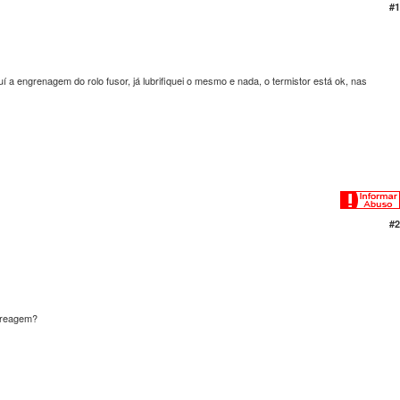
#1
 a engrenagem do rolo fusor, já lubrifiquei o mesmo e nada, o termistor está ok, nas
#2
breagem?