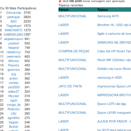
Você
não pode
enviar mensagens sem aprovação.
Tópicos recentes
Os 30 Mais Participativos:
Fórum
Tópico
1
Giovanniw
3740
MULTIFUNCIONAL
Samsung 4070
2
pedropar
2820
3
ASC
2233
LASER
Berother HL 1202 não 
4
Tiagoduart
1573
5
SIMIONATO
1373
LASER
Agite o cartucho de t
6
GABRIELBAC
1357
7
alojadomauro
941
LASER
SAMSUNG ML-2851ND at
8
yasilver
933
9
Neperjr
749
COMPRA DE PEÇAS
Cabo flat HP Smart Ta
10
rafaelcruz
703
11
uwerneck
663
MULTIFUNCIONAL
Ricoh MP C2004ex não a
12
Affonso
602
13
Passira
453
MULTIFUNCIONAL
Defeito rolo fusor Rico
14
gservice
389
15
jcg
379
LASER
samsung m 4020
16
action
362
17
vertelo
345
JATO DE TINTA
Impressoras Epson L415
18
ybr2003
341
19
wilian27
324
LASER
IMPRESSORA BROTHER 
20
Myzael
319
21
oguh
292
MULTIFUNCIONAL
Epson L375 não liga
22
sergio_ibi
291
23
Robcom
283
MULTIFUNCIONAL
Epson L8180 mangueira
24
LBJ
283
25
agmfilho
270
LASER
AJUDA POR FAVOR - 
26
toppan
246
27
BuGer
246
LASER
hp 3015 faixa lateral m
28
valfrido
245