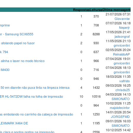
Respostas
Leituras
Última mensagem
21/07/2026 07:31
1
370
Giovanniw
07/07/2026 16:18
imprime
1
708
Neperjr
17/05/2026 21:41
oner - Samsung SCX6555
2
8288
jadsongraf
11/05/2026 21:13
olando papel no fusor
2
930
gmvicentini
02/05/2026 20:24
nk 794
0
637
ReinaldoAP
07/04/2026 19:01
linha o laser no modo técnico
1
966
gmvicentini
07/04/2026 18:13
h IM430
0
716
gmvicentini
18/03/2026 11:35
0
946
valfrido
09/03/2026 16:25
0 em diannte não puxa tinta na limpeza intensa
4
1432
chrisds25
04/03/2026 14:13
HL-5472DW falha na folha de impressão
10
10516
SIMIONATO
10/02/2026 11:25
0
964
majolotecinfor
14/01/2026 20:54
s embolando no carrinho da cabeça de impressão
1
1250
JORGEFMD
09/01/2026 16:03
LEXMARK X464 DE
1
1195
SIMIONATO
10/12/2025 14:42
ais clara e pontos pretos na impressão
4
2556