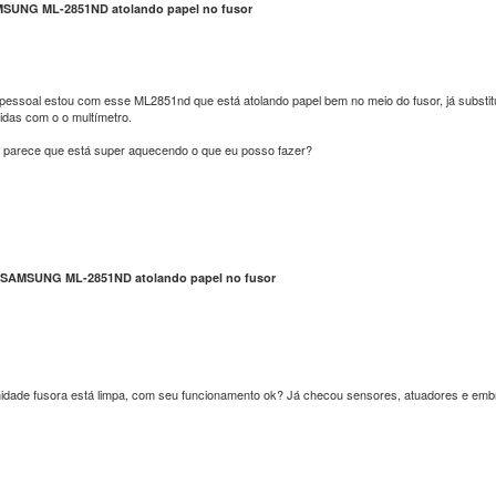
SUNG ML-2851ND atolando papel no fusor
pessoal estou com esse ML2851nd que está atolando papel bem no meio do fusor, já substituí
das com o o multímetro.
 parece que está super aquecendo o que eu posso fazer?
 SAMSUNG ML-2851ND atolando papel no fusor
nidade fusora está limpa, com seu funcionamento ok? Já checou sensores, atuadores e em