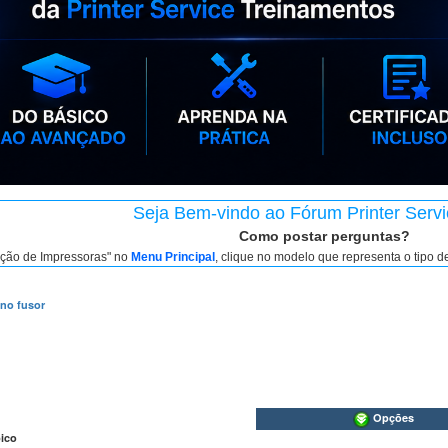
Seja Bem-vindo ao Fórum Printer Servi
Como postar perguntas?
nção de Impressoras" no
Menu Principal
, clique no modelo que representa o tipo 
no fusor
Opções
ico