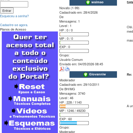
wsimao
SAM
Novato (1-99)
Cadastrado em:
28/4/2026
Esqueceu a senha?
De
Mensagens:
1
Cadastre-se agora.
Level : 1
Olá 
Planos de Acesso
HP : 0 / 0
medi
MP : 0 / 0
mas
EXP : 0
Grupo:
Usuário Comum
Enviado em:
04/05/2026 08:45
Giovanniw
Re:
Moderador
Cadastrado em:
29/10/2011
De
BH/MG
Mensagens:
3740
Level : 46
HP : 228 / 1140
A u
MP : 1246 / 49230
EXP : 60
Grupo:
Moderador