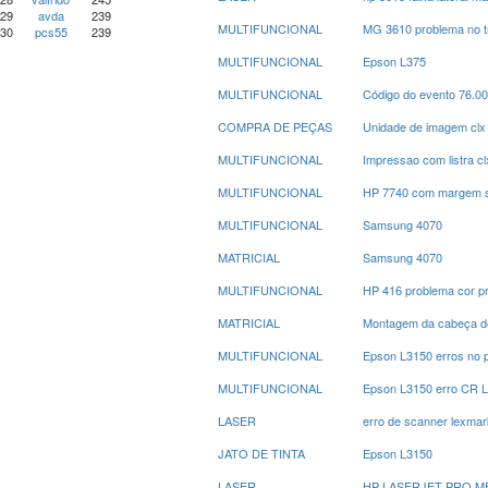
29
avda
239
MULTIFUNCIONAL
MG 3610 problema no t
30
pcs55
239
MULTIFUNCIONAL
Epson L375
MULTIFUNCIONAL
Código do evento 76.0
COMPRA DE PEÇAS
Unidade de imagem clx
MULTIFUNCIONAL
Impressao com listra c
MULTIFUNCIONAL
HP 7740 com margem su
MULTIFUNCIONAL
Samsung 4070
MATRICIAL
Samsung 4070
MULTIFUNCIONAL
HP 416 problema cor p
MATRICIAL
Montagem da cabeça de
MULTIFUNCIONAL
Epson L3150 erros no 
MULTIFUNCIONAL
Epson L3150 erro CR 
LASER
erro de scanner lexmar
JATO DE TINTA
Epson L3150
LASER
HP LASERJET PRO M