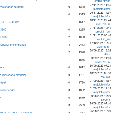
JORGEFMD
27/11/2025 14:05
racionador de papel
0
1320
majolotecinfor
25/11/2025 14:57
0
1375
majolotecinfor
18/11/2025 22:44
0.64 HP 4003dw
1
1517
SIMIONATO
01/11/2025 10:41
 3305
0
1295
brooklin_sul
01/11/2025 00:46
lx-3305
2
1688
brooklin_sul
17/10/2025 13:31
perior muito grande
4
2473
alesmarinh
30/09/2025 16:02
2
1928
attive
30/09/2025 14:00
1
1546
SIMIONATO
30/09/2025 07:21
reta
0
1822
majolotecinfor
10/09/2025 06:53
 impressão matricial.
0
1731
Moura1
01/09/2025 14:57
papel
0
1760
majolotecinfor
01/09/2025 12:13
Load encoder
0
1832
majolotecinfor
29/08/2025 17:20
k
0
1679
Neperjr
28/08/2025 07:40
3
2553
majolotecinfor
25/08/2025 16:29
FP M277DW ERRO 59.C0
2
2467