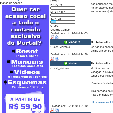
Level : 1
Planos de Acesso
poo obrigadão me
HP : 0 / 5
na verdade eu não 
se poder me ajuda
MP : 1 / 187
EXP : 21
Grupo:
Usuário Comum
Enviado em:
11/11/2014 14:03
Visitante
Re: falha folha
Guest_Visitante
Se não me engano,
palmo pra dentro 
Enviado em:
11/11/2014 14:39
Visitante
Re: falha folha
Guest_Visitante
Verifique na part
vedação, é atravé
toner e obstruind
Para fazer esta li
Veja no video do l
mas o princípio é
https://www.you
Enviado em:
13/11/2014 01:49