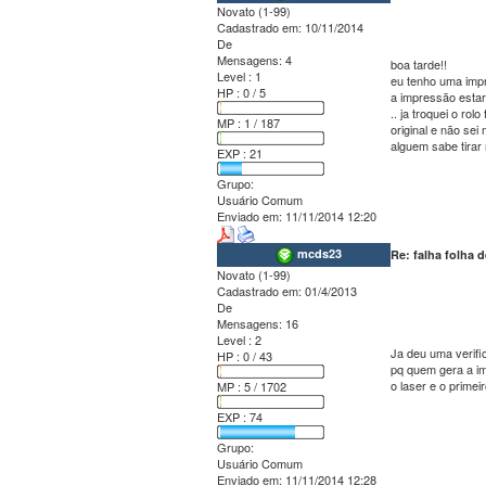
Novato (1-99)
Cadastrado em:
10/11/2014
De
Mensagens:
4
boa tarde!!
Level : 1
eu tenho uma imp
HP : 0 / 5
a impressão estar
.. ja troquei o rol
MP : 1 / 187
original e não sei
alguem sabe tirar
EXP : 21
Grupo:
Usuário Comum
Enviado em:
11/11/2014 12:20
mcds23
Re: falha folha
Novato (1-99)
Cadastrado em:
01/4/2013
De
Mensagens:
16
Level : 2
Ja deu uma verifi
HP : 0 / 43
pq quem gera a im
o laser e o prime
MP : 5 / 1702
EXP : 74
Grupo:
Usuário Comum
Enviado em:
11/11/2014 12:28