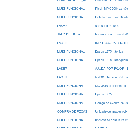
MULTIFUNCIONAL
Ricoh MP C2004ex não a
MULTIFUNCIONAL
Defeito rolo fusor Rico
LASER
samsung m 4020
JATO DE TINTA
Impressoras Epson L415
LASER
IMPRESSORA BROTHER 
MULTIFUNCIONAL
Epson L375 não liga
MULTIFUNCIONAL
Epson L8180 mangueira
LASER
AJUDA POR FAVOR - 
LASER
hp 3015 faixa lateral m
MULTIFUNCIONAL
MG 3610 problema no t
MULTIFUNCIONAL
Epson L375
MULTIFUNCIONAL
Código do evento 76.0
COMPRA DE PEÇAS
Unidade de imagem clx
MULTIFUNCIONAL
Impressao com listra c