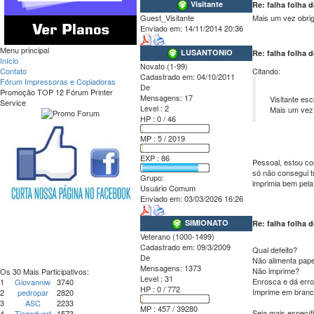
Visitante
Re: falha folha
Guest_Visitante
Mais um vez obrig
Enviado em:
14/11/2014 20:36
Menu principal
LUSANTONIO
Re: falha folha
Início
Novato (1-99)
Contato
Citando:
Cadastrado em:
04/10/2011
Fórum Impressoras e Copiadoras
De
Promoção TOP 12 Fórum Printer
Mensagens:
17
Visitante es
Service
Level : 2
Mais um vez 
HP : 0 / 46
MP : 5 / 2019
EXP : 86
Pessoal, estou co
só não consegui t
Grupo:
imprimia bem pela
Usuário Comum
Enviado em:
03/03/2026 16:26
SIMIONATO
Re: falha folha
Veterano (1000-1499)
Cadastrado em:
09/3/2009
Qual defeito?
De
Não alimenta pape
Mensagens:
1373
Não imprime?
Os 30 Mais Participativos:
Level : 31
Enrosca e dá err
1
Giovanniw
3740
HP : 0 / 772
Imprime em bran
2
pedropar
2820
3
ASC
2233
MP : 457 / 39280
Seja mais específ
4
Tiagoduart
1573