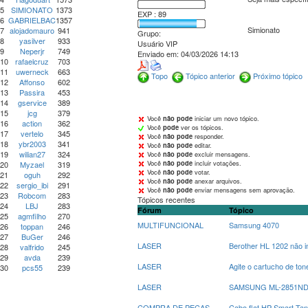
5
SIMIONATO
1373
EXP : 89
6
GABRIELBAC
1357
Simionato
7
alojadomauro
941
Grupo:
8
yasilver
933
Usuário VIP
9
Neperjr
749
Enviado em:
04/03/2026 14:13
10
rafaelcruz
703
11
uwerneck
663
Topo
Tópico anterior
Próximo tópico
12
Affonso
602
13
Passira
453
14
gservice
389
15
jcg
379
Você
não pode
iniciar um novo tópico.
16
action
362
Você
pode
ver os tópicos.
17
vertelo
345
Você
não pode
responder.
18
ybr2003
341
Você
não pode
editar.
19
wilian27
324
Você
não pode
excluir mensagens.
Você
não pode
incluir votações.
20
Myzael
319
Você
não pode
votar.
21
oguh
292
Você
não pode
anexar arquivos.
22
sergio_ibi
291
Você
não pode
enviar mensagens sem aprovação.
23
Robcom
283
Tópicos recentes
24
LBJ
283
Fórum
Tópico
25
agmfilho
270
MULTIFUNCIONAL
Samsung 4070
26
toppan
246
27
BuGer
246
LASER
Berother HL 1202 não 
28
valfrido
245
29
avda
239
LASER
Agite o cartucho de t
30
pcs55
239
LASER
SAMSUNG ML-2851ND at
COMPRA DE PEÇAS
Cabo flat HP Smart Ta