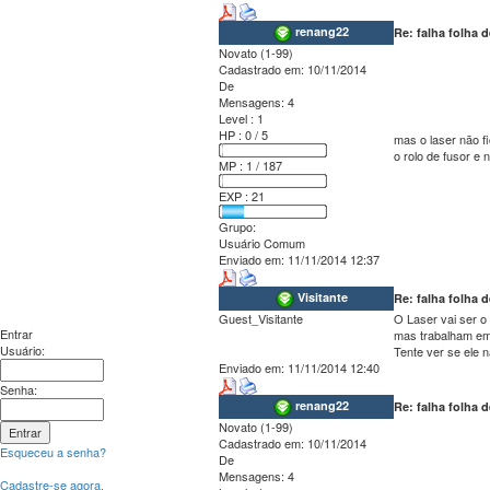
renang22
Re: falha folha
Novato (1-99)
Cadastrado em:
10/11/2014
De
Mensagens:
4
Level : 1
HP : 0 / 5
mas o laser não fi
o rolo de fusor e n
MP : 1 / 187
EXP : 21
Grupo:
Usuário Comum
Enviado em:
11/11/2014 12:37
Visitante
Re: falha folha
Guest_Visitante
O Laser vai ser o 
Entrar
mas trabalham em
Usuário:
Tente ver se ele 
Enviado em:
11/11/2014 12:40
Senha:
renang22
Re: falha folha
Novato (1-99)
Cadastrado em:
10/11/2014
Esqueceu a senha?
De
Mensagens:
4
Cadastre-se agora.