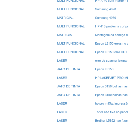
MULTIFUNCIONAL
HP 7740 com margem su
MULTIFUNCIONAL
Samsung 4070
MATRICIAL
Samsung 4070
MULTIFUNCIONAL
HP 416 problema cor p
MATRICIAL
Montagem da cabeça de
MULTIFUNCIONAL
Epson L3150 erros no 
MULTIFUNCIONAL
Epson L3150 erro CR 
LASER
erro de scanner lexmar
JATO DE TINTA
Epson L3150
LASER
HP LASERJET PRO M
JATO DE TINTA
Epson 3150 bolhas nas
JATO DE TINTA
Epson 3150 bolhas nas
LASER
hp pro m15w, impressã
LASER
Toner não fixa no pape
LASER
Brother L5652 nao fixa