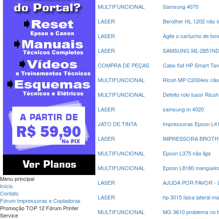
MULTIFUNCIONAL
Samsung 4070
LASER
Berother HL 1202 não 
LASER
Agite o cartucho de t
LASER
SAMSUNG ML-2851ND at
COMPRA DE PEÇAS
Cabo flat HP Smart Ta
MULTIFUNCIONAL
Ricoh MP C2004ex não a
MULTIFUNCIONAL
Defeito rolo fusor Rico
LASER
samsung m 4020
JATO DE TINTA
Impressoras Epson L415
LASER
IMPRESSORA BROTHER 
MULTIFUNCIONAL
Epson L375 não liga
MULTIFUNCIONAL
Epson L8180 mangueira
Menu principal
LASER
AJUDA POR FAVOR - 
Início
Contato
LASER
hp 3015 faixa lateral m
Fórum Impressoras e Copiadoras
Promoção TOP 12 Fórum Printer
MULTIFUNCIONAL
MG 3610 problema no t
Service