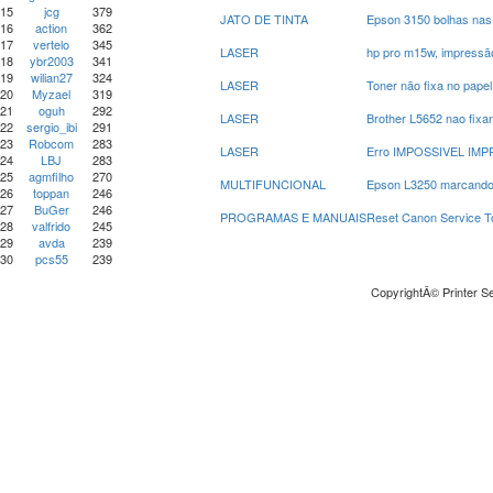
15
jcg
379
JATO DE TINTA
Epson 3150 bolhas nas
16
action
362
17
vertelo
345
LASER
hp pro m15w, impressã
18
ybr2003
341
19
wilian27
324
LASER
Toner não fixa no pape
20
Myzael
319
21
oguh
292
LASER
Brother L5652 nao fixa
22
sergio_ibi
291
23
Robcom
283
LASER
Erro IMPOSSIVEL IMPR
24
LBJ
283
25
agmfilho
270
MULTIFUNCIONAL
Epson L3250 marcando 
26
toppan
246
27
BuGer
246
PROGRAMAS E MANUAIS
Reset Canon Service 
28
valfrido
245
29
avda
239
30
pcs55
239
CopyrightÂ© Printer Se