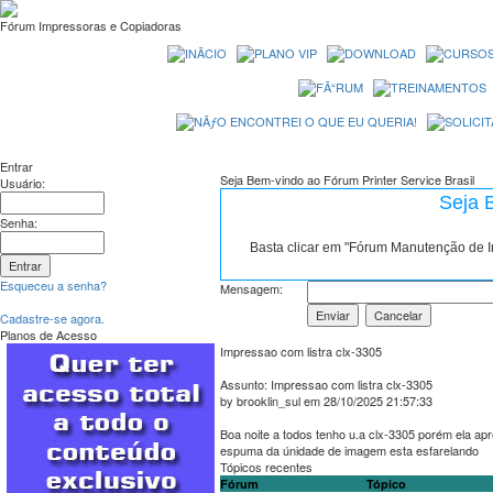
Fórum Impressoras e Copiadoras
Entrar
Seja Bem-vindo ao Fórum Printer Service Brasil
Usuário:
Seja 
Senha:
Basta clicar em "Fórum Manutenção de 
Esqueceu a senha?
Mensagem:
Cadastre-se agora.
Planos de Acesso
Impressao com listra clx-3305
Assunto: Impressao com listra clx-3305
by brooklin_sul em 28/10/2025 21:57:33
Boa noite a todos tenho u.a clx-3305 porém ela apr
espuma da únidade de imagem esta esfarelando
Tópicos recentes
Fórum
Tópico