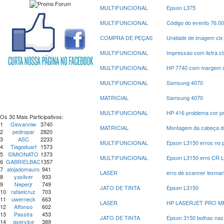
MULTIFUNCIONAL
Epson L375
MULTIFUNCIONAL
Código do evento 76.0
COMPRA DE PEÇAS
Unidade de imagem clx
MULTIFUNCIONAL
Impressao com listra c
MULTIFUNCIONAL
HP 7740 com margem su
MULTIFUNCIONAL
Samsung 4070
MATRICIAL
Samsung 4070
MULTIFUNCIONAL
HP 416 problema cor p
Os 30 Mais Participativos:
1
Giovanniw
3740
MATRICIAL
Montagem da cabeça de
2
pedropar
2820
3
ASC
2233
MULTIFUNCIONAL
Epson L3150 erros no 
4
Tiagoduart
1573
5
SIMIONATO
1373
MULTIFUNCIONAL
Epson L3150 erro CR 
6
GABRIELBAC
1357
7
alojadomauro
941
LASER
erro de scanner lexmar
8
yasilver
933
9
Neperjr
749
JATO DE TINTA
Epson L3150
10
rafaelcruz
703
11
uwerneck
663
LASER
HP LASERJET PRO M
12
Affonso
602
13
Passira
453
JATO DE TINTA
Epson 3150 bolhas nas
14
gservice
389